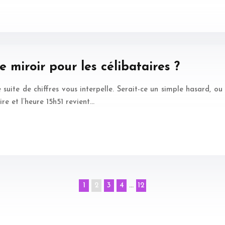
e miroir pour les célibataires ?
e suite de chiffres vous interpelle. Serait-ce un simple hasard, 
re et l’heure 15h51 revient…
1
2
3
4
…
12