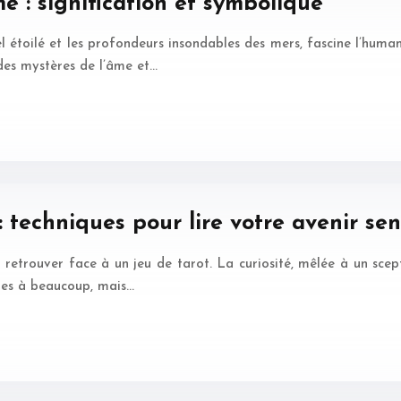
e : signification et symbolique
el étoilé et les profondeurs insondables des mers, fascine l’human
e des mystères de l’âme et…
 techniques pour lire votre avenir se
e retrouver face à un jeu de tarot. La curiosité, mêlée à un scept
bles à beaucoup, mais…